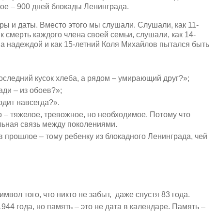
ое – 900 дней блокады Ленинграда.
ы и даты. Вместо этого мы слушали. Слушали, как 11-
 смерть каждого члена своей семьи, слушали, как 14-
 а надеждой и как 15-летний Коля Михайлов пытался быть
последний кусок хлеба, а рядом – умирающий друг?»;
ради – из обоев?»;
одит навсегда?».
 – тяжелое, тревожное, но необходимое. Потому что
альная связь между поколениями.
 прошлое – тому ребенку из блокадного Ленинграда, чей
мвол того, что никто не забыт, даже спустя 83 года.
44 года, но память – это не дата в календаре. Память –