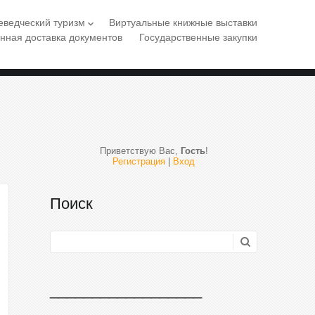
еведческий туризм
Виртуальные книжные выставки
keyboard_arrow_down
нная доставка документов
Государственные закупки
Приветствую Вас
,
Гость
!
Регистрация
|
Вход
Поиск
__________________