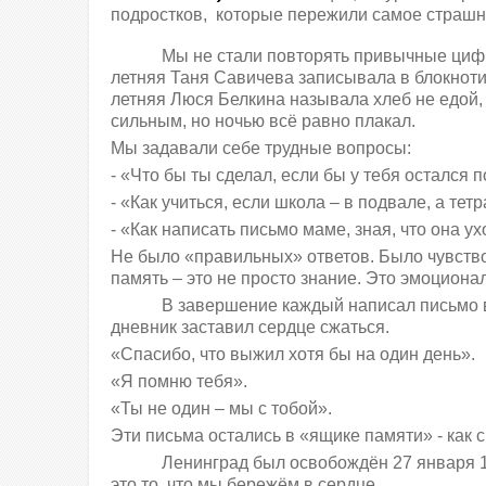
подростков, которые пережили самое страшн
Мы не стали повторять привычные цифр
летняя Таня Савичева записывала в блокнотик
летняя Люся Белкина называла хлеб не едой,
сильным, но ночью всё равно плакал.
Мы задавали себе трудные вопросы:
- «Что бы ты сделал, если бы у тебя остался 
- «Как учиться, если школа – в подвале, а тет
- «Как написать письмо маме, зная, что она ух
Не было «правильных» ответов. Было чувство
память – это не просто знание. Это эмоцион
В завершение каждый написал письмо в
дневник заставил сердце сжаться.
«Спасибо, что выжил хотя бы на один день».
«Я помню тебя».
«Ты не один – мы с тобой».
Эти письма остались в «ящике памяти» - как си
Ленинград был освобождён 27 января 19
это то, что мы бережём в сердце.