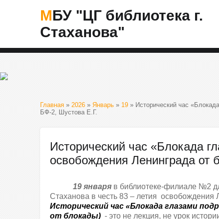
МБУ "ЦГ библиотека г.
Стаханова"
Главная
»
2026
»
Январь
»
19
» Исторический час «Блокада
БФ-2, Шустова Е.Г.
Исторический час «Блокада гл
освобождения Ленинграда от б
19 января
в библиотеке-филиале №2 д
Стаханова в честь 83 – летия освобождения
Исторический час «Блокада глазами под
от блокады)
- это не лекция, не урок истор