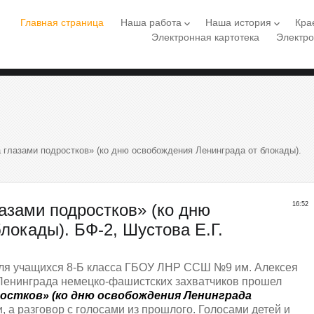
Главная страница
Наша работа
Наша история
Кра
keyboard_arrow_down
keyboard_arrow_down
Электронная картотека
Электро
 глазами подростков» (ко дню освобождения Ленинграда от блокады).
азами подростков» (ко дню
16:52
локады). БФ-2, Шустова Е.Г.
ля учащихся 8-Б класса ГБОУ ЛНР ССШ №9 им. Алексея
 Ленинграда немецко-фашистских захватчиков прошел
ростков» (ко дню освобождения Ленинграда
ии, а разговор с голосами из прошлого. Голосами детей и