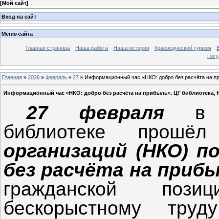
[
Мой сайт
]
Вход на сайт
Меню сайта
Главная страница
Наша работа
Наша история
Краеведческий туризм
Госу
Главная
»
2026
»
Февраль
»
27
» Информационный час «НКО: добро без расчёта на пр
Информационный час «НКО: добро без расчёта на прибыль». ЦГ библиотека, 
27 февраля
в Це
библиотеке прош
организаций (НКО) п
без расчёта на приб
гражданской поз
бескорыстному труд