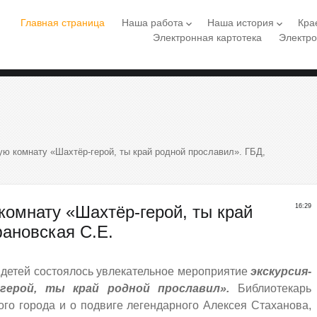
Главная страница
Наша работа
Наша история
Кра
keyboard_arrow_down
keyboard_arrow_down
Электронная картотека
Электро
ую комнату «Шахтёр-герой, ты край родной прославил». ГБД,
комнату «Шахтёр-герой, ты край
16:29
ановская С.Е.
 детей состоялось увлекательное мероприятие
экскурсия-
герой, ты край родной
прославил».
Библиотекарь
ого города и о подвиге легендарного Алексея Стаханова,