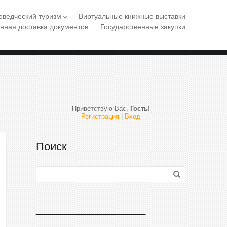
еведческий туризм
Виртуальные книжные выставки
keyboard_arrow_down
нная доставка документов
Государственные закупки
Приветствую Вас
,
Гость
!
Регистрация
|
Вход
Поиск
__________________