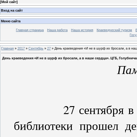
[
Мой сайт
]
Вход на сайт
Меню сайта
Главная страница
Наша работа
Наша история
Краеведческий туризм
Госу
Главная
»
2017
»
Сентябрь
»
27
» День краеведения «И не в шурф их бросали, а в наш
День краеведения «И не в шурф их бросали, а в наши сердца». ЦГБ, Голубничая
Пам
27 сентября в стен
библиотеки прошел де