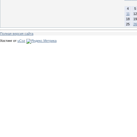
4
5
11
12
18
19
25
26
Полная версия сайта
Хостинг от
uCoz