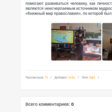
помогают развиваться человеку, как личнос
являются неисчерпаемым источником мудрост
«Книжный мир православия», по которой был 
scbs
бф1
Просмотров
:
76
Добавил
:
Теги
:
Всего комментариев
:
0