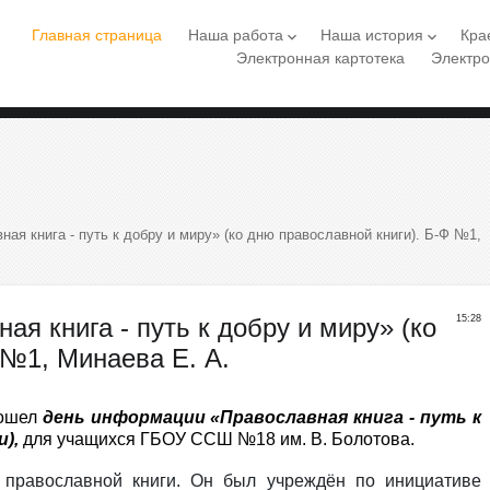
Главная страница
Наша работа
Наша история
Кра
keyboard_arrow_down
keyboard_arrow_down
Электронная картотека
Электро
я книга - путь к добру и миру» (ко дню православной книги). Б-Ф №1,
я книга - путь к добру и миру» (ко
15:28
 №1, Минаева Е. А.
рошел
день информации «Православная книга - путь к
и),
для учащихся ГБОУ ССШ №18 им. В. Болотова.
 православной книги. Он был учреждён по инициативе