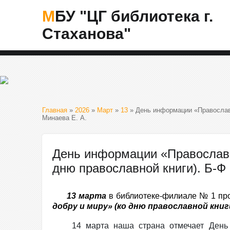
МБУ "ЦГ библиотека г.
Стаханова"
Главная
»
2026
»
Март
»
13
» День информации «Православна
Минаева Е. А.
День информации «Православна
дню православной книги). Б-Ф
13 марта
в библиотеке-филиале № 1 п
добру и миру» (ко дню православной книг
14 марта наша страна отмечает День