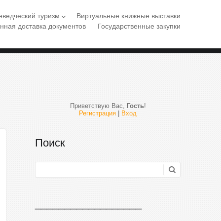
еведческий туризм
Виртуальные книжные выставки
keyboard_arrow_down
нная доставка документов
Государственные закупки
Приветствую Вас
,
Гость
!
Регистрация
|
Вход
Поиск
__________________