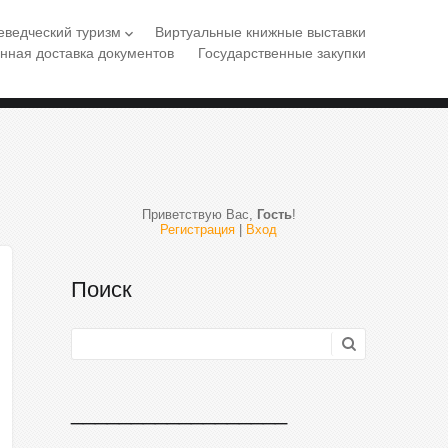
еведческий туризм
Виртуальные книжные выставки
keyboard_arrow_down
нная доставка документов
Государственные закупки
Приветствую Вас
,
Гость
!
Регистрация
|
Вход
Поиск
__________________