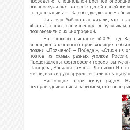
проведения Специальной военной операции,
военнослужащих, которые ценой своей жиз
спецоперации Z – “За победу», которым обоз
Читатели библиотеки узнали, что в к
«Парта Героя», посвященная выпускникам, 
познакомили с их биографией.
На книжной выставке «2025 Год За
освещают хронологию происходящих событи
поэзии «Поzывной – Победа!», «Стихи из о
поэтов из самых разных уголков России,
Представлены фотографии героев выпускни
Плющева, Василия Гамова, Логвинюк Игоря 
жизни, взяв в руки оружие, встали на защиту
Настоящие герои живут рядом. Ни
несправедливостью и нацизмом, ежечасно рис