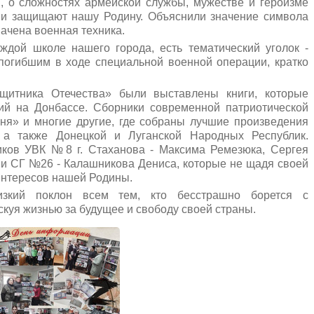
 о сложностях армейской службы, мужестве и героизме
ни защищают нашу Родину. Объяснили значение символа
начена военная техника.
аждой школе нашего города, есть тематический уголок -
погибшим в ходе специальной военной операции, кратко
щитника Отечества» были выставлены книги, которые
й на Донбассе. Сборники современной патриотической
гня» и многие другие, где собраны лучшие произведения
 а также Донецкой и Луганской Народных Республик.
ков УВК №8 г. Стаханова - Максима Ремезюка, Сергея
и СГ №26 - Калашникова Дениса, которые не щадя своей
 интересов нашей Родины.
зкий поклон всем тем, кто бесстрашно борется с
куя жизнью за будущее и свободу своей страны.