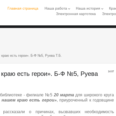
Главная страница
Наша работа
Наша история
Кра
keyboard_arrow_down
keyboard_arrow_down
Электронная картотека
Электро
краю есть герои». Б-Ф №5, Руева Т.Б.
краю есть герои». Б-Ф №5, Руева
14:07
в библиотеке - филиале №5
20 марта
для широкого круга
 нашем краю есть герои»
, приуроченный к годовщине
 рассказали о причинах, вызвавших необходимость