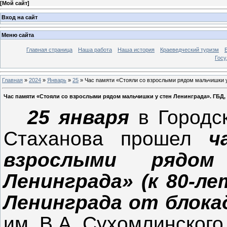
[
Мой сайт
]
Вход на сайт
Меню сайта
Главная страница
Наша работа
Наша история
Краеведческий туризм
Госу
Главная
»
2024
»
Январь
»
25
» Час памяти «Стояли со взрослыми рядом мальчишки у 
Час памяти «Стояли со взрослыми рядом мальчишки у стен Ленинграда». ГБД,
25 января
в Городск
Стаханова прошел
ч
взрослыми рядо
Ленинграда» (к 80-л
Ленинграда от блока
им. В.А. Сухомлинского