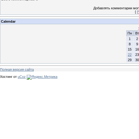
Добавлять комментарии могу
[
Р
Calendar
Пн
Вт
1
2
8
9
15
16
22
23
29
30
Полная версия сайта
Хостинг от
uCoz