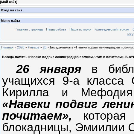
[
Мой сайт
]
Вход на сайт
Меню сайта
Главная страница
Наша работа
Наша история
Краеведческий туризм
Госу
Главная
»
2026
»
Январь
»
26
» Беседа-память «Навеки подвиг ленинградцев помним, 
Беседа-память «Навеки подвиг ленинградцев помним, чтим и почитаем». Б-Ф№ 
26 января
в библ
учащихся 9-а класса 
Кирилла и Мефоди
«Навеки подвиг лени
почитаем»,
которая
блокадницы, Эмиилии 